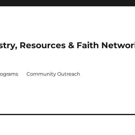
istry, Resources & Faith Netwo
rograms
Community Outreach