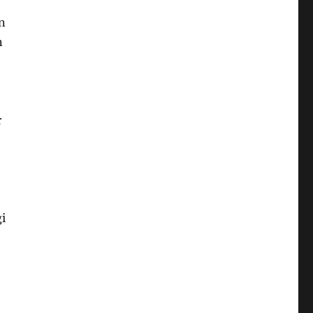
n
n
r
i