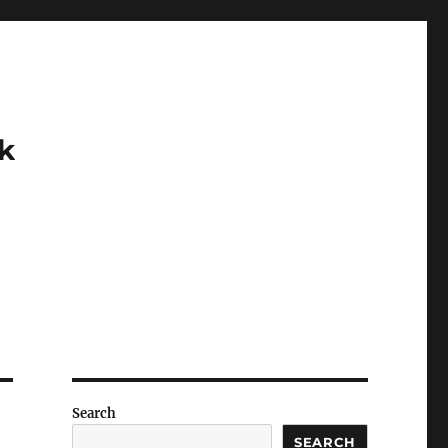
rk
Search
SEARCH