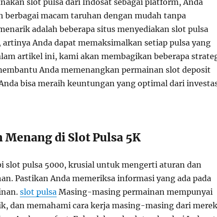
kan slot pulsa dari Indosat sebagai platform, Anda
n berbagai macam taruhan dengan mudah tanpa
 menarik adalah beberapa situs menyediakan slot pulsa
 artinya Anda dapat memaksimalkan setiap pulsa yang
alam artikel ini, kami akan membagikan beberapa strate
 membantu Anda memenangkan permainan slot deposit
 Anda bisa meraih keuntungan yang optimal dari investas
 Menang di Slot Pulsa 5K
 slot pulsa 5000, krusial untuk mengerti aturan dan
nan. Pastikan Anda memeriksa informasi yang ada pada
inan.
slot pulsa
Masing-masing permainan mempunyai
nik, dan memahami cara kerja masing-masing dari mere