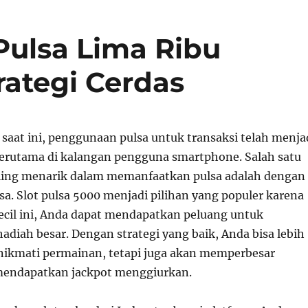
ulsa Lima Ribu
ategi Cerdas
 saat ini, penggunaan pulsa untuk transaksi telah menja
 terutama di kalangan pengguna smartphone. Salah satu
ling menarik dalam memanfaatkan pulsa adalah dengan
sa. Slot pulsa 5000 menjadi pilihan yang populer karena
cil ini, Anda dapat mendapatkan peluang untuk
iah besar. Dengan strategi yang baik, Anda bisa lebih
nikmati permainan, tetapi juga akan memperbesar
mendapatkan jackpot menggiurkan.