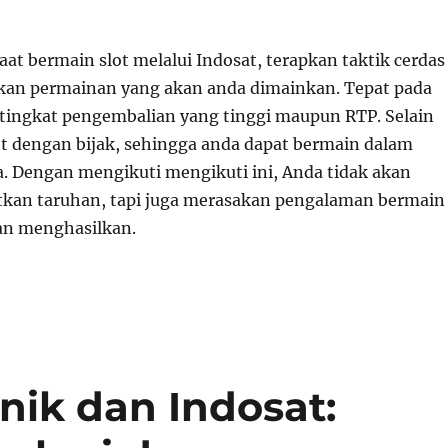
aat bermain slot melalui Indosat, terapkan taktik cerdas
kan permainan yang akan anda dimainkan. Tepat pada
 tingkat pengembalian yang tinggi maupun RTP. Selain
get dengan bijak, sehingga anda dapat bermain dalam
. Dengan mengikuti mengikuti ini, Anda tidak akan
kan taruhan, tapi juga merasakan pengalaman bermain
dan menghasilkan.
onik dan Indosat: