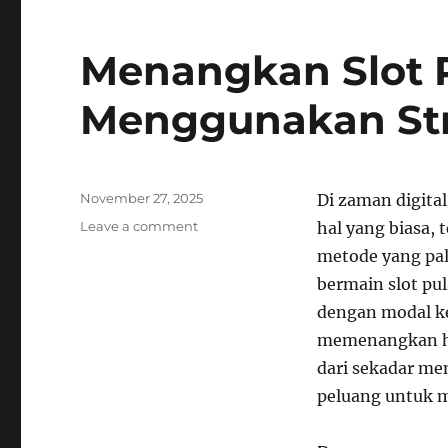
Menangkan Slot P
Menggunakan Str
Posted
November 27, 2025
Di zaman digital
on
on
Leave a comment
hal yang biasa,
Menangkan
metode yang pa
Slot
bermain slot pul
Pulsa
Lima
dengan modal ke
Ribu
memenangkan had
Menggunakan
dari sekadar me
Strategi
Cerdas
peluang untuk 