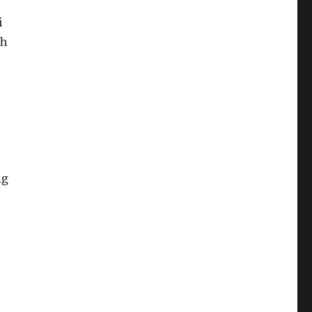
i
ah
ng