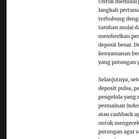
Untuk memulai p
langkah pertama
terhubung denga
taruhan mulai d
memberikan pen
deposit besar. 
kenyamanan berm
yang potongan 
Selanjutnya, se
deposit pulsa, p
pengelola yang
permainan indo
atau cashback a
untuk mengecek 
potongan agar sa