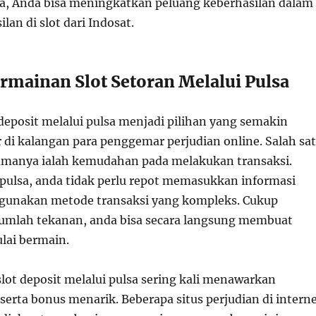
a, Anda bisa meningkatkan peluang keberhasilan dalam
lan di slot dari Indosat.
rmainan Slot Setoran Melalui Pulsa
deposit melalui pulsa menjadi pilihan yang semakin
 di kalangan para penggemar perjudian online. Salah sa
amanya ialah kemudahan pada melakukan transaksi.
ulsa, anda tidak perlu repot memasukkan informasi
gunakan metode transaksi yang kompleks. Cukup
umlah tekanan, anda bisa secara langsung membuat
lai bermain.
slot deposit melalui pulsa sering kali menawarkan
erta bonus menarik. Beberapa situs perjudian di intern