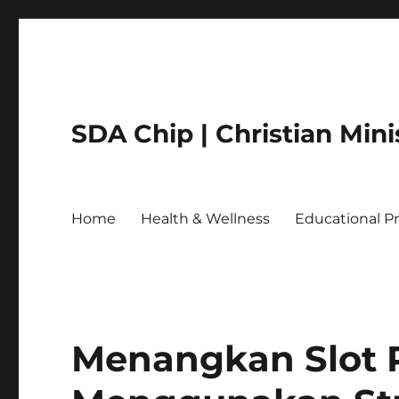
SDA Chip | Christian Min
Home
Health & Wellness
Educational P
Menangkan Slot P