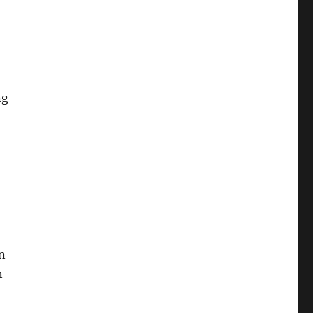
ng
n
n