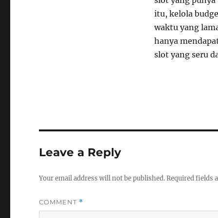
slot yang punya
itu, kelola bud
waktu yang lama
hanya mendapat
slot yang seru 
Leave a Reply
Your email address will not be published.
Required fields
COMMENT
*