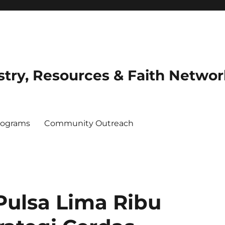
istry, Resources & Faith Netwo
rograms
Community Outreach
ulsa Lima Ribu