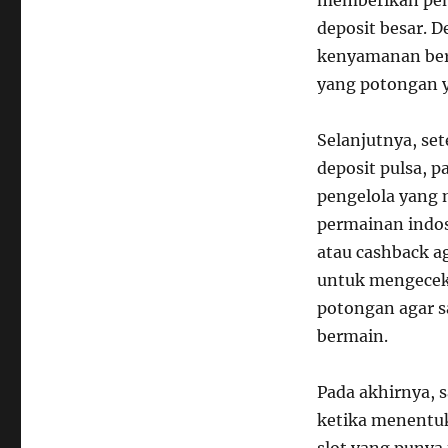
memberikan pen
deposit besar. 
kenyamanan berm
yang potongan 
Selanjutnya, se
deposit pulsa, p
pengelola yang
permainan indo
atau cashback a
untuk mengecek 
potongan agar sa
bermain.
Pada akhirnya, s
ketika menentu