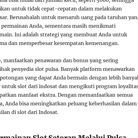
nda bisa mulai dari jumlah kecil, seperti 5000, sehingga
stikan untuk tidak cepat-cepatan dalam melakukan
sar. Berusahalah untuk menaruh uang pada taruhan yan
si permainan Anda, sementara masih menikmati
ain. Ini adalah strategi yang membuat Anda untuk
lama dan memperbesar kesempatan kemenangan.
, manfaatkan penawaran dan bonus yang sering
pihak penyedia slot pulsa. Banyak platform menawarkan
a potongan yang dapat Anda bermain dengan lebih banya
 untuk slot dari indosat dan mengikuti program loyalita
apatkan manfaat ekstra. Dengan memanfaatkan semua
a, Anda bisa meningkatkan peluang keberhasilan dalam
lan di slot dari Indosat.
rmainan Slot Setoran Melalui Pulsa