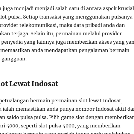
juga menjadi menjadi salah satu di antara aspek krusial
lot pulsa. Setiap transaksi yang menggunakan pulsanya
 provider telekomunikasi, maka data pribadi anda dan
an terjaga. Selain itu, permainan melalui provider
penyedia yang lainnya juga memberikan akses yang ya
, memastikan anda mendapatkan pengalaman bermain
a gangguan.
lot Lewat Indosat
etualangan bermain permainan slot lewat Indosat,
 ialah memastikan anda punya nombor Indosat aktif da
n saldo pulsa pulsa. Pilih game slot dengan memberika
ari 5000, seperti slot pulsa 5000, yang memberikan