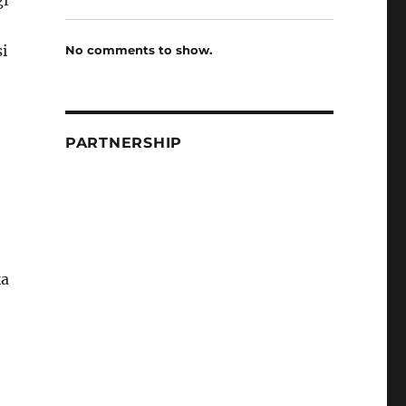
gi
i
No comments to show.
PARTNERSHIP
ka