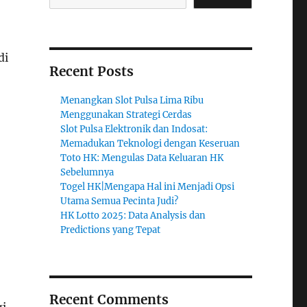
di
Recent Posts
Menangkan Slot Pulsa Lima Ribu
Menggunakan Strategi Cerdas
Slot Pulsa Elektronik dan Indosat:
Memadukan Teknologi dengan Keseruan
Toto HK: Mengulas Data Keluaran HK
Sebelumnya
Togel HK|Mengapa Hal ini Menjadi Opsi
Utama Semua Pecinta Judi?
HK Lotto 2025: Data Analysis dan
Predictions yang Tepat
Recent Comments