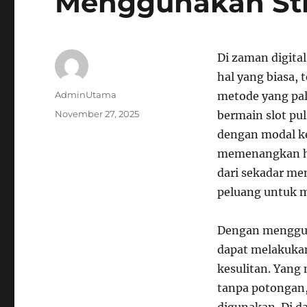
Menggunakan Str
Di zaman digital
hal yang biasa,
Author
AdminUtama
metode yang pa
Posted
November 27, 2025
bermain slot pul
on
dengan modal ke
memenangkan had
dari sekadar me
peluang untuk 
Dengan mengguna
dapat melakuka
kesulitan. Yang
tanpa potongan,